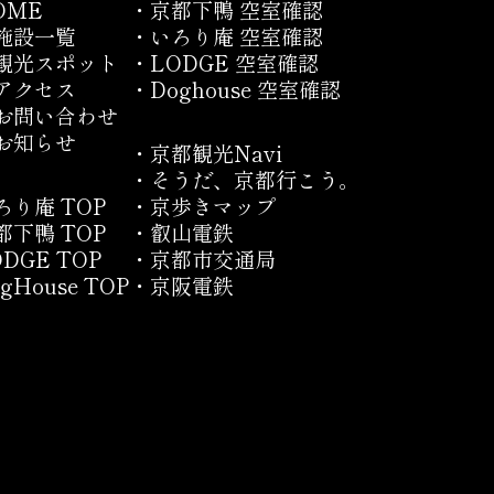
OME
・京都下鴨 空室確認
施設一覧
・いろり庵 空室確認
観光スポット
・LODGE 空室確認
アクセス
・Doghouse 空室確認
お問い合わせ
お知らせ
・京都観光Navi
・そうだ、京都行こう。
ろり庵 TOP
・京歩きマップ
都下鴨 TOP
・叡山電鉄
ODGE TOP
・京都市交通局
gHouse TOP
・京阪電鉄