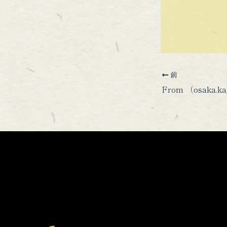
前
From （osaka.ka