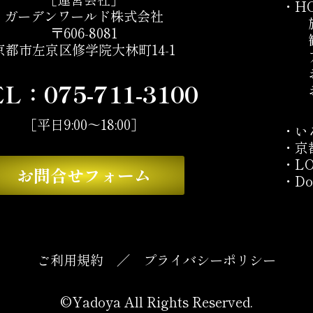
・
H
ガーデンワールド株式会社
〒606-8081
京都市左京区修学院大林町14-1
EL：
075-711-3100
［平日9:00～18:00］
・
い
・
京
・
L
お問合せフォーム
・
Do
ご利用規約
／
プライバシーポリシー
©Yadoya All Rights Reserved.