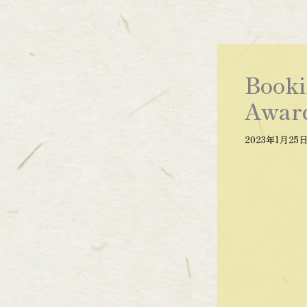
内
容
を
ス
Book
キ
ッ
Awa
プ
2023年1月25