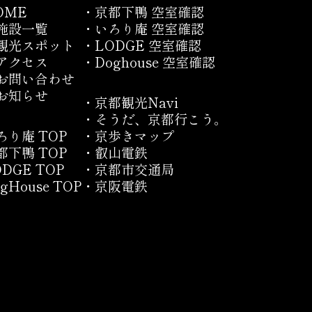
OME
・京都下鴨 空室確認
施設一覧
・いろり庵 空室確認
観光スポット
・LODGE 空室確認
アクセス
・Doghouse 空室確認
お問い合わせ
お知らせ
・京都観光Navi
・そうだ、京都行こう。
ろり庵 TOP
・京歩きマップ
都下鴨 TOP
・叡山電鉄
ODGE TOP
・京都市交通局
gHouse TOP
・京阪電鉄