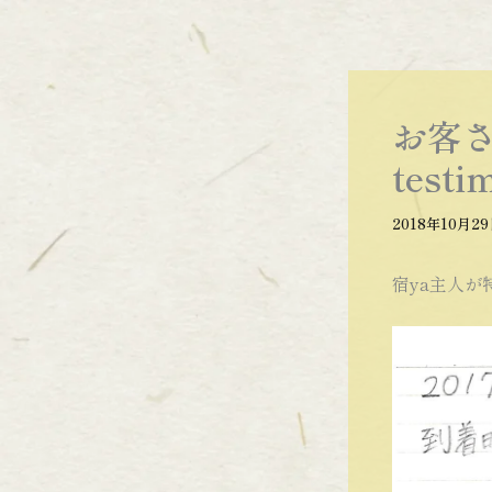
内
容
を
ス
お客さ
キ
ッ
testi
プ
2018年10月2
宿ya主人