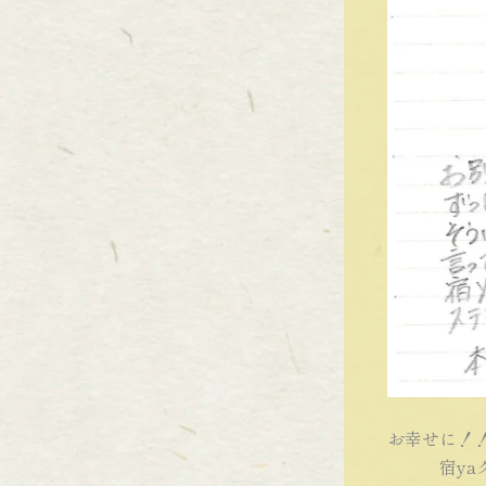
お幸せに！
宿yaグ