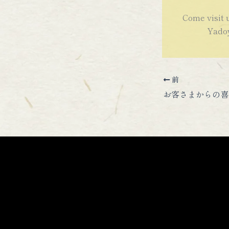
Come visit 
Yadoya
前