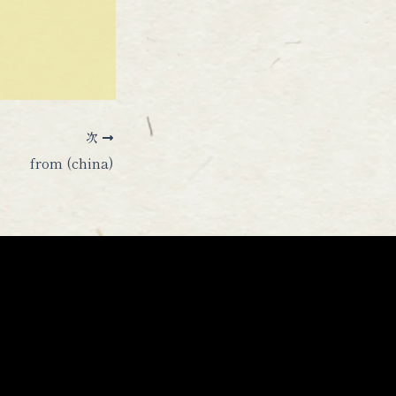
次
from (china)