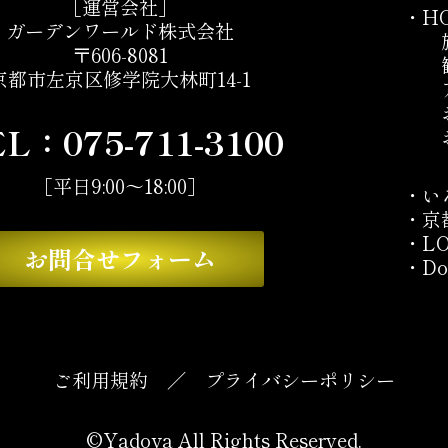
［運営会社］
・
H
ガーデンワールド株式会社
〒606-8081
京都市左京区修学院大林町14-1
EL：
075-711-3100
［平日9:00～18:00］
・
い
・
京
・
L
お問合せフォーム
・
Do
ご利用規約
／
プライバシーポリシー
©Yadoya All Rights Reserved.