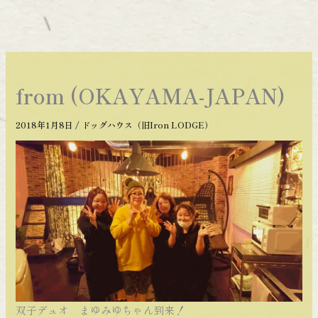
内
容
を
ス
キ
from (OKAYAMA-JAPAN)
ッ
プ
2018年1月8日
/
ドッグハウス（旧Iron LODGE）
双子デュオ まゆみゆちゃん到来！